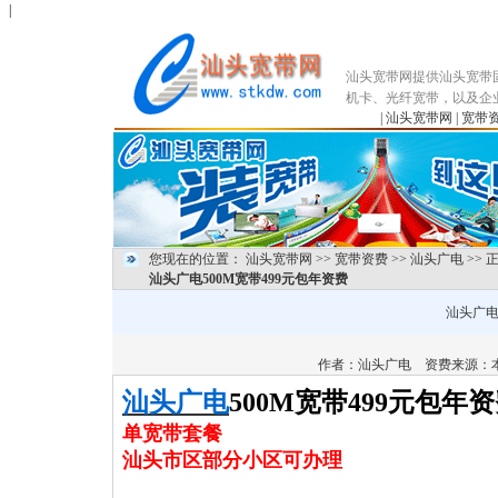
|
汕头宽带网提供汕头宽带
机卡、光纤宽带，以及企
|
汕头宽带网
|
宽带
您现在的位置：
汕头宽带网
>>
宽带资费
>>
汕头广电
>> 
汕头广电500M宽带499元包年资费
汕头广电
作者：
汕头广电
资费来源：本
汕头广电
500M
宽带499元包年
单宽带套餐
汕头市区部分小区可办理