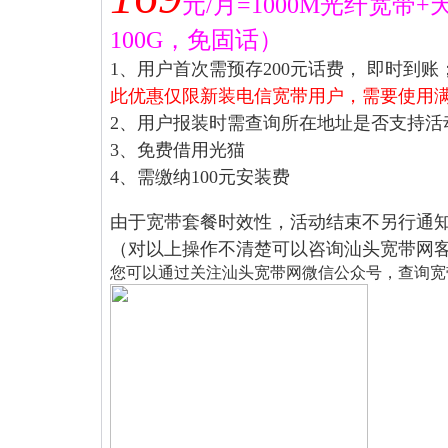
元
/
月
=1000M
光纤宽带
+
10
0G
，免固话）
1
、用户首次需预存
200
元话费，
即时到账
此优惠仅限新装电信宽带用户，需要使用
2
、用户报装时需查询所在地址是否支持活
3
、免费借用光猫
4
、需缴纳1
00
元安装费
由于宽带套餐时效性，活动结束不另行通
（对以上操作不清楚可以咨询汕头宽带网
您可以通过关注汕头宽带网微信公众号，查询宽