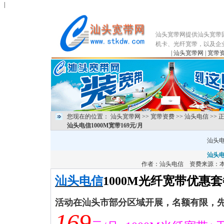
|
汕头宽带网提供汕头宽带
机卡、光纤宽带，以及企
|
汕头宽带网
|
宽带
您现在的位置：
汕头宽带网
>>
宽带资费
>>
汕头电信
>> 
汕头电信1000M宽带169元/月
汕头电
汕头电
作者：
汕头电信
资费来源：本
汕头电信
1000M
光纤宽带优惠套
活动在汕头市部分区域开展，名额有限，
169