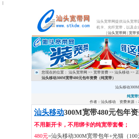
|
汕头宽带网提供汕头宽带
机卡、光纤宽带，以及企
|
汕头宽带网
|
宽带
您现在的位置：
汕头宽带网
>>
宽带资费
>>
汕头移动
>> 
汕头移动300M宽带480元包年资费（纯宽带）
汕头移动300
纯宽带
作者：
汕头移动
资费来源：
汕头移动
300M宽带480元包年
不用新开卡，不用绑卡的纯宽带套餐；
480元
=汕头移动300M宽带包年+光猫（10