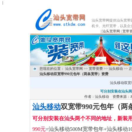
|
汕头宽带网提供汕头宽带
机卡、光纤宽带，以及企
|
汕头宽带网
|
宽带
您现在的位置：
汕头宽带网
>>
宽带资费
>>
汕头移动
>> 
汕头移动双宽带990元包年（两条宽带）资费
汕头移动双宽
可分别安装在汕头两
作者：
汕头移动
资费来源：本
汕头移动
双宽带990元包年（两
可分别安装在汕头两个不同的地址，新装
990元
=汕头移动500M宽带包年+汕头移动1