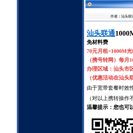
作者：
汕头联
汕头联通
100
免材料费
70元月租=1000
（携号转网）每月10
办理区域：汕头市
（优惠活动在汕头
由于宽带套餐时效
（对以上携转操作
温馨提示：您也可